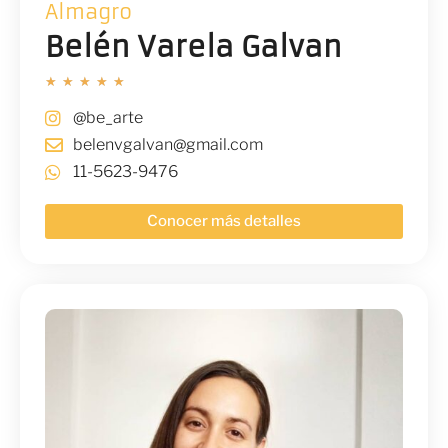
Almagro
Belén Varela Galvan
★
★
★
★
★
@be_arte
belenvgalvan@gmail.com
11-5623-9476
Conocer más detalles