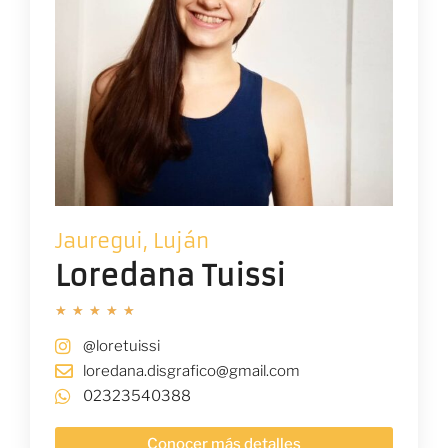
Jauregui, Luján
Loredana Tuissi
★
★
★
★
★
@loretuissi
loredana.disgrafico@gmail.com
02323540388
Conocer más detalles