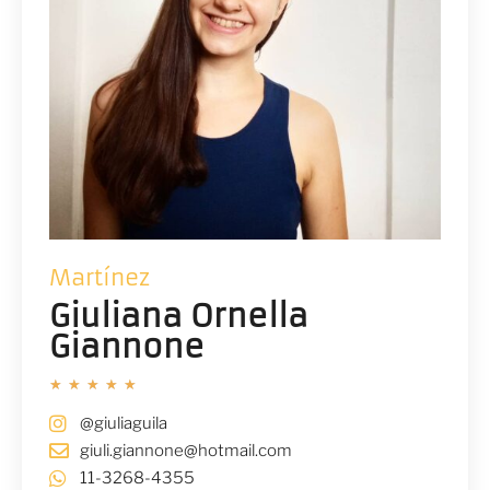
Martínez
Giuliana Ornella
Giannone
★
★
★
★
★
@giuliaguila
giuli.giannone@hotmail.com
11-3268-4355