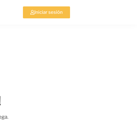
Iniciar sesión
!
ega.