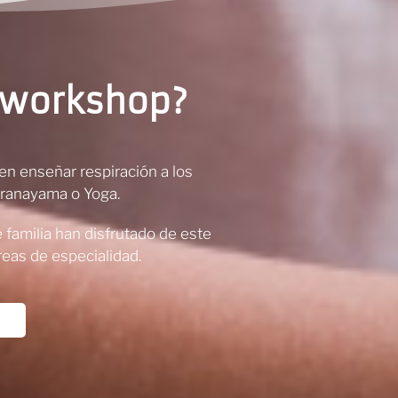
e workshop?
en enseñar respiración a los
Pranayama o Yoga.
 familia han disfrutado de este
reas de especialidad.