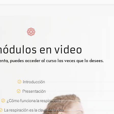
módulos en video
nta, puedes acceder al curso las veces que lo desees.
Introducción
Presentación
¿Cómo funciona la respiración?
La respiración es la clave de la vida