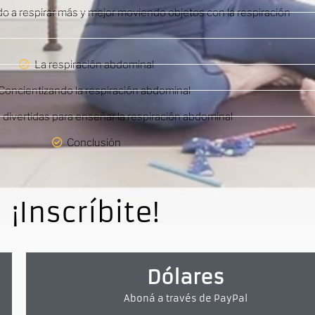
o a respirar más y mejor moviendo objetos con la respiración
La respiración abdominal
Concientizando la respiración abdominal
 divertidas para enseñar la respiración abdominal
Conclusión
¡Inscríbite!
Dólares
Aboná a través de PayPal