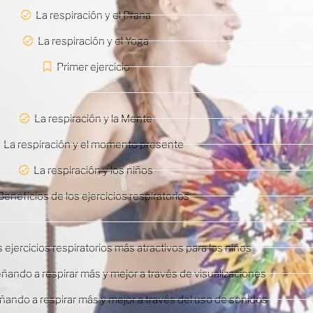
La respiración y el Prana
La respiración y el Yoga
Primer ejercicio
La respiración y la Mente
La respiración y el momento presente
La respiración y los niños
Beneficios de los ejercicios respiratorios
 ejercicios respiratorios más atractivos para los niños
eñando a respirar más y mejor a través de visualizaciones
eñando a respirar más y mejor a través del uso de sonidos