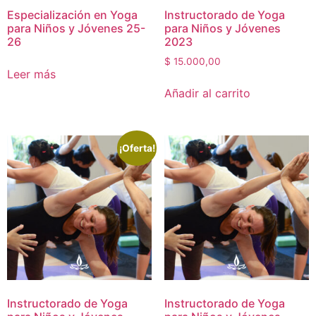
Especialización en Yoga
Instructorado de Yoga
para Niños y Jóvenes 25-
para Niños y Jóvenes
26
2023
$
15.000,00
Leer más
Añadir al carrito
¡Oferta!
Instructorado de Yoga
Instructorado de Yoga