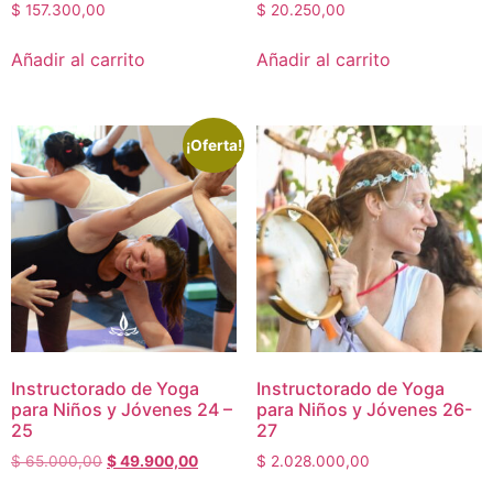
$
157.300,00
$
20.250,00
Añadir al carrito
Añadir al carrito
¡Oferta!
Instructorado de Yoga
Instructorado de Yoga
para Niños y Jóvenes 24 –
para Niños y Jóvenes 26-
25
27
$
65.000,00
$
49.900,00
$
2.028.000,00