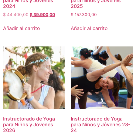
para Niños y Jóvenes
para Niños y Jóvenes
2024
2025
$
44.400,00
$
39.900,00
$
157.300,00
Añadir al carrito
Añadir al carrito
Instructorado de Yoga
Instructorado de Yoga
para Niños y Jóvenes
para Niños y Jóvenes 23-
2026
24