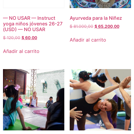
— NO USAR — Instruct
Ayurveda para la Niñez
yoga niños jóvenes 26-27
$
81.000,00
$
65.200,00
(USD) — NO USAR
$
120,00
$
60,00
Añadir al carrito
Añadir al carrito