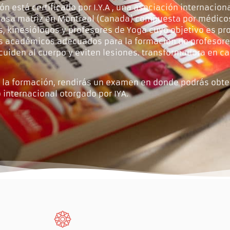
ón está certificado por I.Y.A , una asociación internacion
casa matriz en Montreal (Canada) compuesta por médico
, kinesiólogos y profesores de Yoga cuyo objetivo es pro
s académicos adecuados para la formación de profesore
cuiden al cuerpo y eviten lesiones. transformadora en c
ar la formación, rendirás un examen en donde podrás obt
o internacional otorgado por IYA.