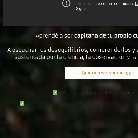
Aprendé a ser
capitana de tu propio cu
A escuchar los desequilibrios, comprenderlos y 
sustentada por la ciencia, la observación y la
Quiero reservar mi lugar
Reservar tu lugar te lleva menos de
Más de 70 mujeres ya se formaron como Terapeut