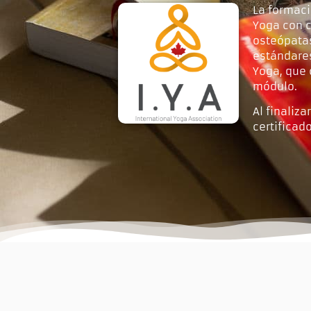
La formaci
Yoga con 
osteópatas
estándare
Yoga, que 
módulo.
Al finaliz
certificad