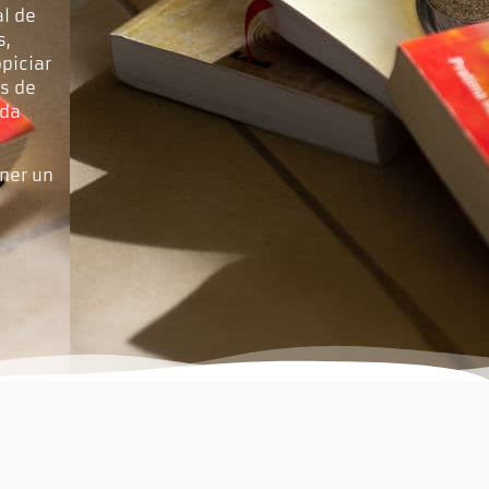
al de
s,
piciar
s de
ada
ener un