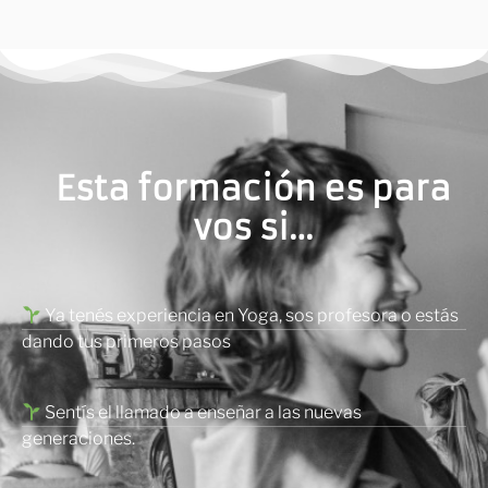
Esta formación es para
vos si…
Ya tenés experiencia en Yoga, sos profesora o estás
dando tus primeros pasos
Sentís el llamado a enseñar a las nuevas
generaciones.