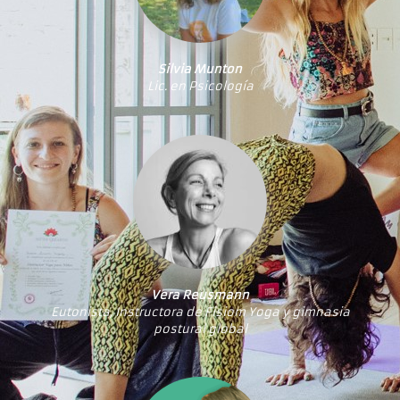
Silvia Munton
Lic. en Psicología
Vera Reusmann
Eutonista, Instructora de Fisiom Yoga y gimnasia
postural global