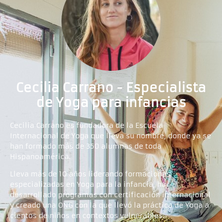
Cecilia Carrano - Especialista
de Yoga para infancias
Cecilia Carrano es fundadora de la Escuela
Internacional de Yoga que lleva su nombre, donde ya se
han formado más de 350 alumnas de toda
Hispanoamérica.
Lleva más de 10 años liderando formaciones
especializadas en Yoga para la infancia, ha
desarrollado programas con certificación internacional
y creado una ONG con la que llevó la práctica de Yoga a
cientos de niños en contextos vulnerables.