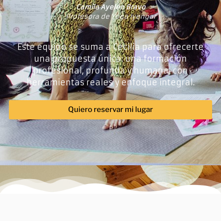
Camila Ayelén Bravo
Profesora de Yoga Iyengar
Este equipo se suma a Cecilia para ofrecerte
una propuesta única: una formación
profesional, profunda y humana, con
herramientas reales y enfoque integral.
Quiero reservar mi lugar